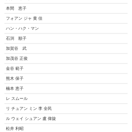
本間 恵子
フォアン ジャ 黄 佳
ハン・ハク・マン
石渕 順子
加賀谷 武
加茂谷 正俊
金谷 範子
熊木 保子
楠本 恵子
レ スムール
リ チュアン ミン 李 全民
ル ウェイ シュアン 盧 偉旋
松井 利昭