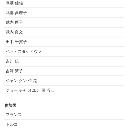
高畑 信雄
武部 眞理子
武内 厚子
武内 良文
田中 千賀子
ベラ・スタケィヴァ
吉川 信一
吉澤 繁子
ジャン クン 張 昆
ジョー チャ オユン 周 巧云
参加国
フランス
トルコ