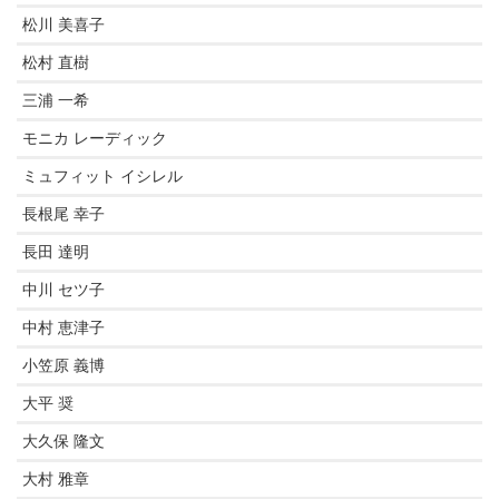
松川 美喜子
松村 直樹
三浦 一希
モニカ レーディック
ミュフィット イシレル
長根尾 幸子
長田 達明
中川 セツ子
中村 恵津子
小笠原 義博
大平 奨
大久保 隆文
大村 雅章