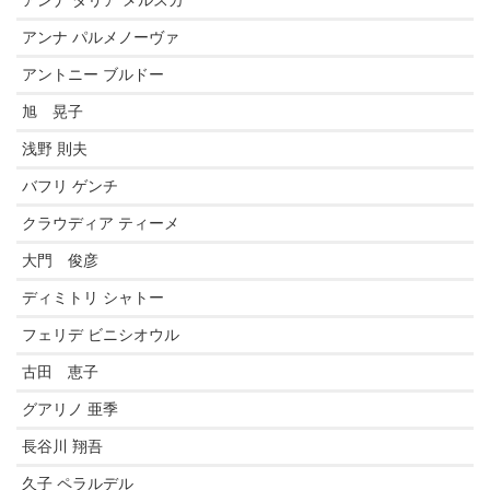
アンナ パルメノーヴァ
アントニー ブルドー
旭 晃子
浅野 則夫
バフリ ゲンチ
クラウディア ティーメ
大門 俊彦
ディミトリ シャトー
フェリデ ビニシオウル
古田 恵子
グアリノ 亜季
長谷川 翔吾
久子 ペラルデル