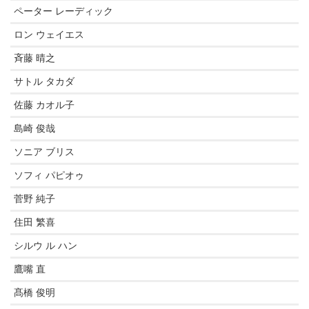
ペーター レーディック
ロン ウェイエス
斉藤 晴之
サトル タカダ
佐藤 カオル子
島崎 俊哉
ソニア ブリス
ソフィ パピオゥ
菅野 純子
住田 繁喜
シルウ ル ハン
鷹嘴 直
髙橋 俊明