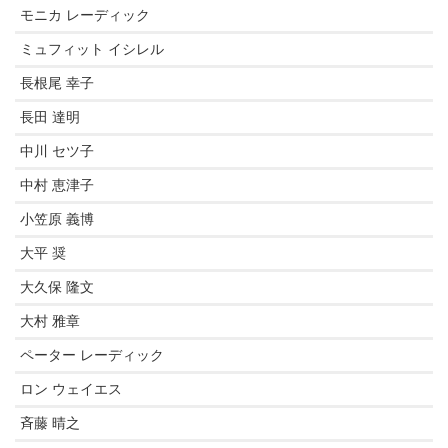
モニカ レーディック
ミュフィット イシレル
長根尾 幸子
長田 達明
中川 セツ子
中村 恵津子
小笠原 義博
大平 奨
大久保 隆文
大村 雅章
ペーター レーディック
ロン ウェイエス
斉藤 晴之