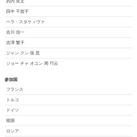
武内 良文
田中 千賀子
ベラ・スタケィヴァ
吉川 信一
吉澤 繁子
ジャン クン 張 昆
ジョー チャ オユン 周 巧云
参加国
フランス
トルコ
ドイツ
韓国
ロシア