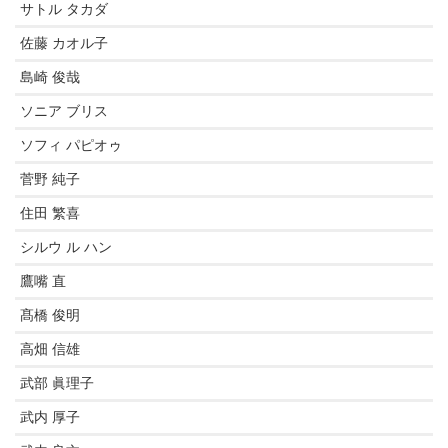
サトル タカダ
佐藤 カオル子
島崎 俊哉
ソニア ブリス
ソフィ パピオゥ
菅野 純子
住田 繁喜
シルウ ル ハン
鷹嘴 直
髙橋 俊明
高畑 信雄
武部 眞理子
武内 厚子