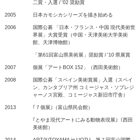
二賞・入選 / ’02 奨励賞
2005
日本カモシカシリーズを描き始める
2006
国際公募 「日本・フランス・中国 現代美術世
界展」大賞受賞（中国・天津美術大学美術
館、天津博物館）
「第61回富山県美術展」奨励賞 / ’10 県展賞
2007
個展「アートBOX 152」（西田美術館）
2008
国際公募「スペイン美術賞展」入選（スペイ
ン、カンタブリア州 コミージャス・ソブレジ
ャーノス宮殿、コミージャス新旧市庁舎）
2013
｢７個展｣（富山県民会館）
｢とやま現代アートにみる動物表現展｣（西田
美術館）
2014
ART/X/TOYAMA in UOZU 第７回富山国際