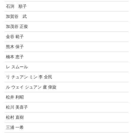
石渕 順子
加賀谷 武
加茂谷 正俊
金谷 範子
熊木 保子
楠本 恵子
レ スムール
リ チュアン ミン 李 全民
ル ウェイ シュアン 盧 偉旋
松井 利昭
松川 美喜子
松村 直樹
三浦 一希