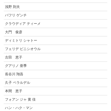
浅野 則夫
バフリ ゲンチ
クラウディア ティーメ
大門 俊彦
ディミトリ シャトー
フェリデ ビニシオウル
古田 恵子
グアリノ 亜季
長谷川 翔吾
久子 ペラルデル
本間 恵子
フォアン ジャ 黄 佳
ハン・ハク・マン