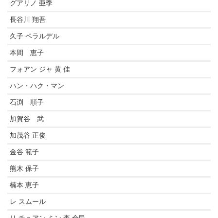
グアリノ 亜季
長谷川 翔吾
久子 ペラルデル
本間 恵子
フォアン ジャ 黄 佳
ハン・ハク・マン
石渕 順子
加賀谷 武
加茂谷 正俊
金谷 範子
熊木 保子
楠本 恵子
レ スムール