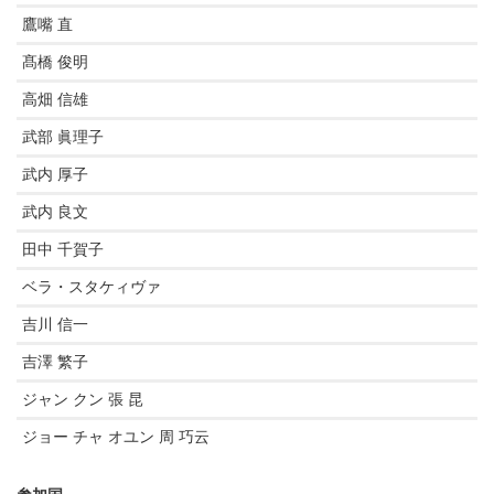
鷹嘴 直
髙橋 俊明
高畑 信雄
武部 眞理子
武内 厚子
武内 良文
田中 千賀子
ベラ・スタケィヴァ
吉川 信一
吉澤 繁子
ジャン クン 張 昆
ジョー チャ オユン 周 巧云