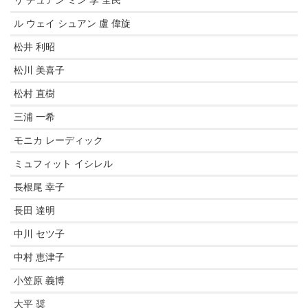
リ チュアン ミン 李 全民
ル ウェイ シュアン 盧 偉旋
松井 利昭
松川 美喜子
松村 直樹
三浦 一希
モニカ レーディック
ミュフィット イシレル
長根尾 幸子
長田 達明
中川 セツ子
中村 恵津子
小笠原 義博
大平 奨