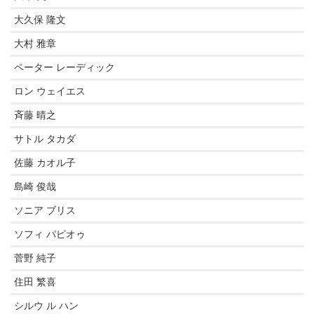
大久保 隆文
大村 雅章
ペーター レーディック
ロン ウェイエス
斉藤 晴之
サトル タカダ
佐藤 カオル子
島崎 俊哉
ソニア ブリス
ソフィ パピオゥ
菅野 純子
住田 繁喜
シルウ ル ハン