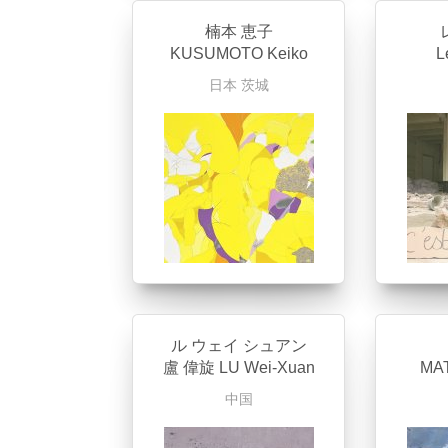
楠本 恵子
KUSUMOTO Keiko
L
日本
茨城
ル ウェイ シュアン
盧 偉旋 LU Wei-Xuan
MAT
中国