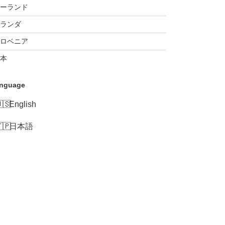
ーランド
ランダ
ロベニア
本
nguage
English
日本語