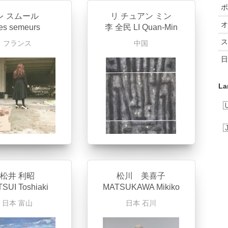
ポ
レ スムール
リ チュアン ミン
オ
es semeurs
李 全民 LI Quan-Min
ス
フランス
中国
日
La
松井 利昭
松川 美喜子
SUI Toshiaki
MATSUKAWA Mikiko
日本
富山
日本
石川