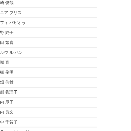
崎 俊哉
ニア ブリス
フィ パピオゥ
野 純子
田 繁喜
ルウ ル ハン
嘴 直
橋 俊明
畑 信雄
部 眞理子
内 厚子
内 良文
中 千賀子