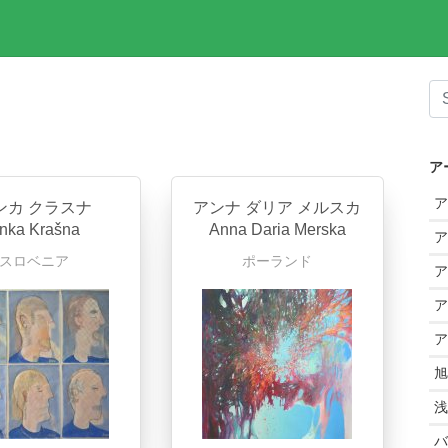
ア
ア
ンカ クラスナ
アンナ ダリア メルスカ
nka Krašna
Anna Daria Merska
ア
スロベニア
ポーランド
ア
ア
ア
旭
浅
バ