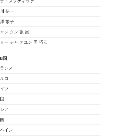
ラ・スタケィヴァ
川 信一
澤 繁子
ャン クン 張 昆
ョー チャ オユン 周 巧云
加国
ランス
ルコ
イツ
国
シア
国
ペイン