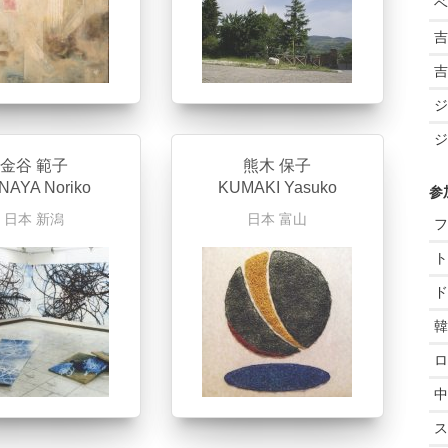
ベ
吉
吉
ジ
ジ
金谷 範子
熊木 保子
NAYA Noriko
KUMAKI Yasuko
参
日本
新潟
日本
富山
フ
ト
ド
韓
ロ
中
ス