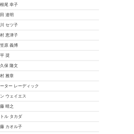
根尾 幸子
田 達明
川 セツ子
村 恵津子
笠原 義博
平 奨
久保 隆文
村 雅章
ーター レーディック
ン ウェイエス
藤 晴之
トル タカダ
藤 カオル子