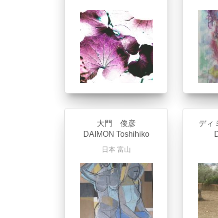
大門 俊彦
ディ
DAIMON Toshihiko
D
日本
富山