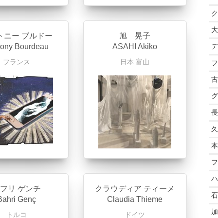
ク
大
トニー ブルドー
旭 晃子
hony Bourdeau
ASAHI Akiko
デ
フランス
日本
富山
フ
古
グ
長
久
本
フ
ハ
フリ ゲンチ
クラウディア ティーメ
石
Bahri Genç
Claudia Thieme
加
トルコ
ドイツ