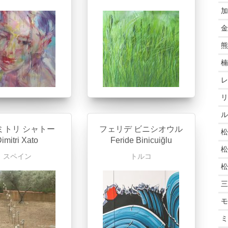
加
金
熊
楠
レ
リ
ル
ミトリ シャトー
フェリデ ビニシオウル
松
imitri Xato
Feride Binicuiğlu
松
スペイン
トルコ
松
三
モ
ミ