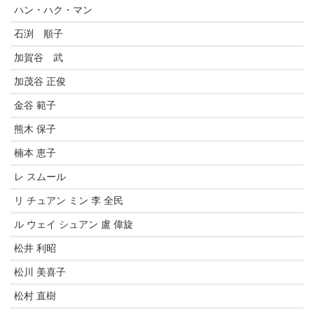
ハン・ハク・マン
石渕 順子
加賀谷 武
加茂谷 正俊
金谷 範子
熊木 保子
楠本 恵子
レ スムール
リ チュアン ミン 李 全民
ル ウェイ シュアン 盧 偉旋
松井 利昭
松川 美喜子
松村 直樹