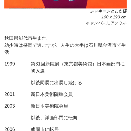
シャキーンとした猫
100 x 190 cm
キャンバスにアクリル
秋田県能代市生まれ
幼少時は盛岡で過ごすが、人生の大半は石川県金沢市で生
活
1999
第31回新院展（東京都美術館）日本画部門に
初入選
以後同展に出展し続ける
2001
新日本美術院準会員
2003
新日本美術院会員
以後、洋画部門に転向
2006
盛岡市に転居