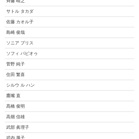
斉藤 晴之
サトル タカダ
佐藤 カオル子
島崎 俊哉
ソニア ブリス
ソフィ パピオゥ
菅野 純子
住田 繁喜
シルウ ル ハン
鷹嘴 直
髙橋 俊明
高畑 信雄
武部 眞理子
武内 厚子