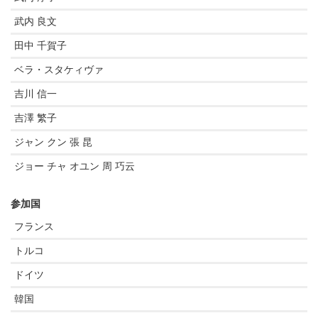
武内 良文
田中 千賀子
ベラ・スタケィヴァ
吉川 信一
吉澤 繁子
ジャン クン 張 昆
ジョー チャ オユン 周 巧云
参加国
フランス
トルコ
ドイツ
韓国