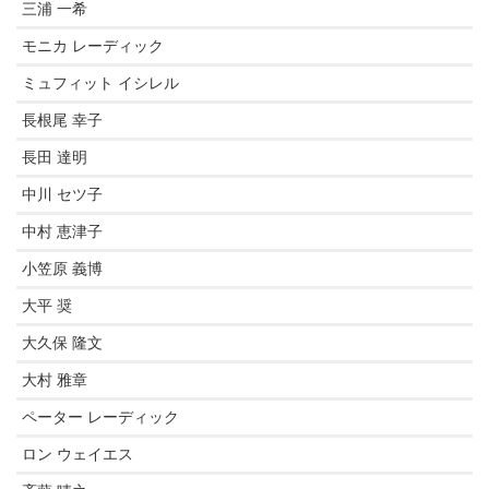
三浦 一希
モニカ レーディック
ミュフィット イシレル
長根尾 幸子
長田 達明
中川 セツ子
中村 恵津子
小笠原 義博
大平 奨
大久保 隆文
大村 雅章
ペーター レーディック
ロン ウェイエス