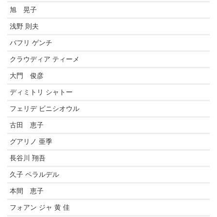
旭 晃子
浅野 則夫
バフリ ゲンチ
クラウディア ティーメ
大門 俊彦
ディミトリ シャトー
フェリデ ビニシオウル
古田 恵子
グアリノ 亜季
長谷川 翔吾
久子 ペラルデル
本間 恵子
フォアン ジャ 黄 佳