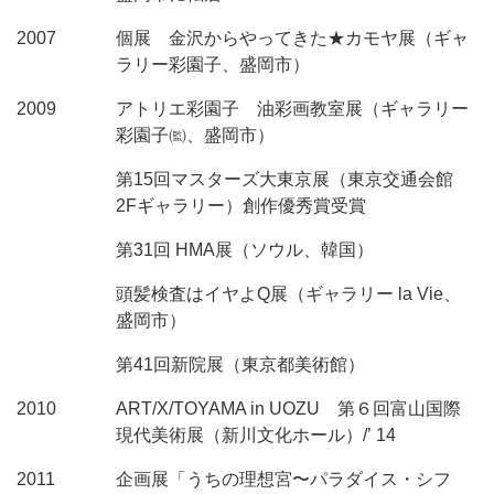
2007
個展 金沢からやってきた★カモヤ展（ギャ
ラリー彩園子、盛岡市）
2009
アトリエ彩園子 油彩画教室展（ギャラリー
彩園子㈼、盛岡市）
第15回マスターズ大東京展（東京交通会館
2Fギャラリー）創作優秀賞受賞
第31回 HMA展（ソウル、韓国）
頭髪検査はイヤよQ展（ギャラリー la Vie、
盛岡市）
第41回新院展（東京都美術館）
2010
ART/X/TOYAMA in UOZU 第６回富山国際
現代美術展（新川文化ホール）/’ 14
2011
企画展「うちの理想宮〜パラダイス・シフ