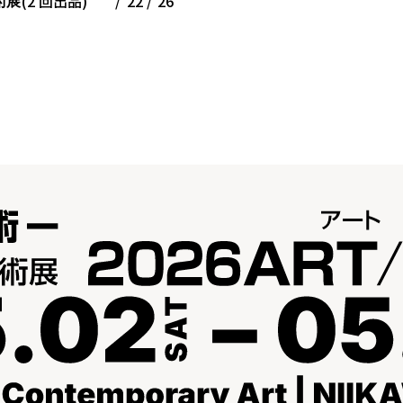
(2 回出品)
22
26
術展