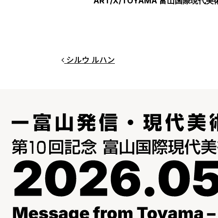
ART/X/TOYAMA 富山国際現代美
投稿ナビゲーション
シルウ ルハン